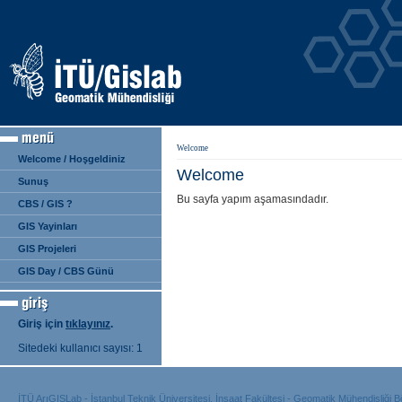
Welcome
Welcome / Hoşgeldiniz
Welcome
Sunuş
Bu sayfa yapım aşamasındadır.
CBS / GIS ?
GIS Yayinları
GIS Projeleri
GIS Day / CBS Günü
Giriş için
tıklayınız
.
Sitedeki kullanıcı sayısı: 1
İTÜ ArıGISLab - İstanbul Teknik Üniversitesi, İnşaat Fakültesi - Geomatik Mühendisliğ